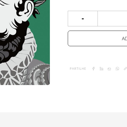
-
A
PARTILHE