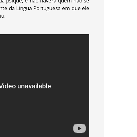
 sua psique, e não haverá quem não se
lante da Língua Portuguesa em que ele
iu.