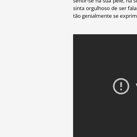
sentir-se na sua pele, na
sinta orgulhoso de ser fa
tão genialmente se exprim