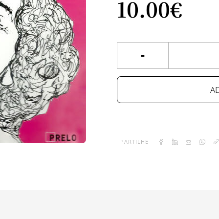
10.
00€
-
A
PARTILHE