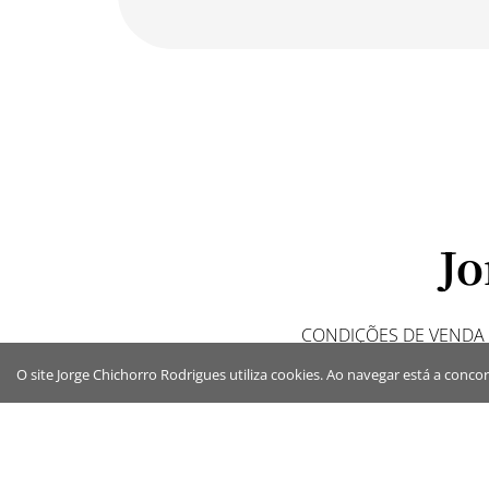
Jo
CONDIÇÕES DE VENDA
O site Jorge Chichorro Rodrigues utiliza cookies. Ao navegar está a concor
Jorge Ch